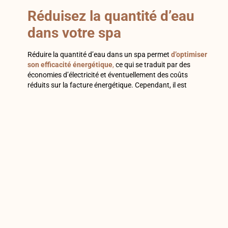
Réduisez la quantité d’eau
dans votre spa
Réduire la quantité d’eau dans un spa permet
d’optimiser
son efficacité énergétique
,
ce qui se traduit par des
économies d’électricité et éventuellement des coûts
réduits sur la facture énergétique. Cependant, il est
important de maintenir un équilibre pour garantir que le
spa reste fonctionnel et offre une expérience de baignade
agréable.
Pourquoi faut -il réduire la quantité d’eau ?
Tout d’abord, car il y a moins d’eau à chauffer. Chauffer
moins d’eau demande moins d’électricité, ce qui signifie
des coûts énergétiques plus bas.
Ensuite, il y a
moins de perte de chaleur
, ce qui aide à
maintenir la température sans trop solliciter le chauffage.
Enfin, moins d’eau nécessite moins d’énergie pour faire
circuler et filtrer, ce qui réduit la consommation électrique.