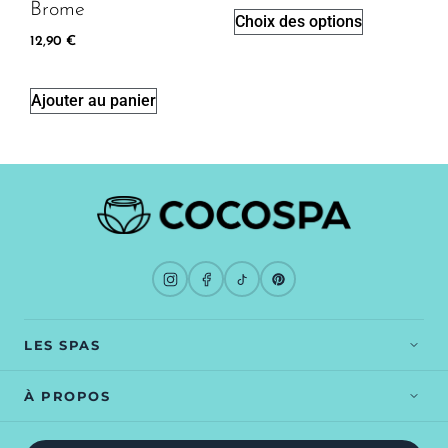
Brome
Choix des options
12,90
€
Ajouter au panier
LES SPAS
Spa Bali
Spa Exotik
À PROPOS
Spa Tahiti
Spa Nordik
Blog
Guide démarrage
Spa Helsinki