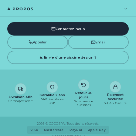
Spa Bali
Spa Exotik
À PROPOS
Spa Tahiti
Spa Nordik
Blog
Guide démarrage
Spa Helsinki
Contactez-nous
Bien choisir
CGV
Mentions légales
Appeler
Email
🏊 Envie d'une piscine design ?
Retour 30
Paiement
Garantie 2 ans
Livraison 48h
jours
sécurisé
SAV réactif sous
Chronopost offert
Sans poser de
24h
SSL & 3D Secure
questions
2026 © COCOSPA, Tous droits réservés.
VISA
Mastercard
PayPal
Apple Pay