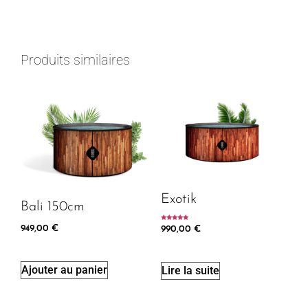
Produits similaires
Exotik
Bali 150cm
Note
949,00
€
990,00
€
5.00
sur 5
Ajouter au panier
Lire la suite